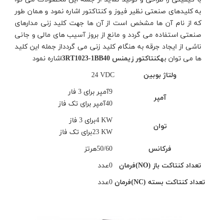
به کلیدهای صنعتی نظیر فیوز و کنتاکتور اشاره نمود و همان طور
که از نام آن ها مشخص است از آن ها جهت کلید زنی مدارهای
صنعتی استفاده می گردد و مانع از بروز آسیب های مالی و جانی
ناشی از ایجاد جرقه به هنگام کلید زنی می گردداز جمله این کلید
ها می توان به
کنتاکتور زیمنس
3RT1023-1BB40
اشاره نمود
ولتاژ بوبین
24 VDC
9
آمپر برای 3 فار
آمپر
40
آمپر برای تک فاز
4 KW
برای 3 فاز
توان
23 KW
برای تک فاز
فرکانس
50/60
هرتز
تعداد کنتاکت باز
(NO)
فرمان
0
عدد
تعداد کنتاکت بسته
(NC)
فرمان
0
عدد