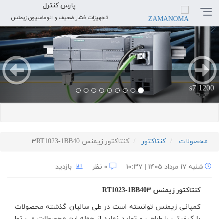
پارس کنترل
تجهیزات فشار ضعیف و اتوماسیون زیمنس
بعدی
قبلی
s7 1200
محصولات
کنتاکتور
کنتاکتور زیمنس ۳RT1023-1BB40
شنبه ۱۷ مرداد ۱۴۰۵ | ۱۰:۳۷
۰ نظر
بازدید
کنتاکتور زیمنس
۳
RT1023-1BB40
کمپانی زیمنس توانسته است در طی سالیان گذشته محصولات
با کیفیتی را طراحی و تولید نماید از جمله این محصولات می توا