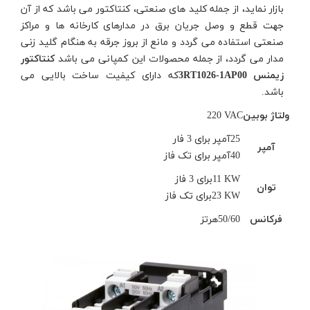
بازار نماید، از جمله کلید های صنعتی، کنتاکتور می باشد که از آن
جهت قطع و وصل جریان برق در مدارهای کارخانه ها و مراکز
صنعتی استفاده می گردد و مانع از بروز جرقه به هنگام گلید زنی
مدار می گردد، از جمله محصولات این کمپانی می باشد
کنتاکتور
زیمنس
3RT1026-1AP00
که دارای کیفیت ساخت بالایی می
باشد.
ولتاژ بوبین
220 VAC
25
آمپر برای 3 فار
آمپر
40
آمپر برای تک فاز
11 KW
برای 3 فاز
توان
23 KW
برای تک فاز
فرکانس
50/60
هرتز