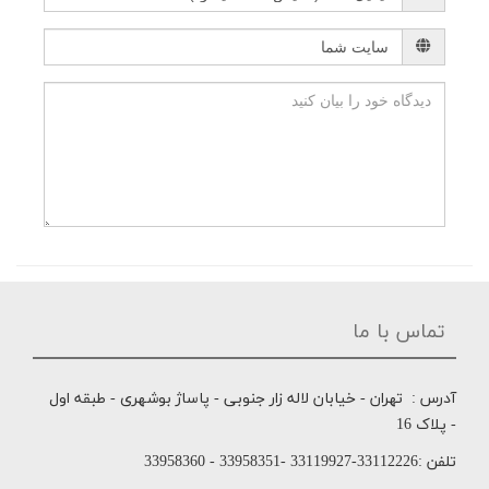
تماس با ما
آدرس : تهران - خیابان لاله زار جنوبی - پاساژ بوشهری - طبقه اول
- پلاک 16
تلفن :33112226-33119927 -33958351 - 33958360