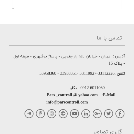
تماس با ما
آدرس : تهران - خیابان لاله زار جنوبی - پاساژ بوشهری - طبقه اول
- پلاک 16
تلفن :33112226-33119927 -33958351 - 33958360
6011060 0912 بگلو
Pars _controll @ yahoo.com :E-Mail
info@parscontroll.com
گالری تصاویر