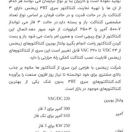
تولید نموده است و کاربران بنا بر نوع نیازشان می توانند هر کدام
از ان ها را تهیه نمایند، کنتاکتور سری ۳RT زیمنس دارای ۳
کنتاکت باز در حالت قدرت و در حالت فرمان بر اساس نوع تعداد
مشحضی کنتاکت باز و بسته دارد.در حالت ۳ فاز می توانداز
۷-۵۰۰ آمپر یا ۳-۲۵۰ کیلووات از خود عبور دهد.اتصال این
کنتاکتور از نوع پیچی است و همین امر باعث می شود باز و بست
کردن کنتاکتور راحت انجام بگیرد.ولتاژ بوبین کنتاکتورهای زیمنس
از ۲۴ VDC تا ۲۲۰ VAC قابل تغییر است.این سری از کنتاکتورهای
زیمنس قابلیت نصب کنتاکت کمکی رله حرارتی را دارد.
شرکت زیمنس با طراجی این سری از کنتاکتور ها علاوه بر جذب
بالای مشتری برای خود توانسته تا نیاز روز افزون صنعت را برآورده
کند.کنتاکتورهای سری ۳RT بدون شک یکی از بهترین
کنتاکتورهای موجود در بازار است.
220 VAC/DC
ولتاژ بوبین
500 آمپر برای 3 فار
آمپر
610 آمپر برای تک فاز
250 KW برای 3 فاز
توان