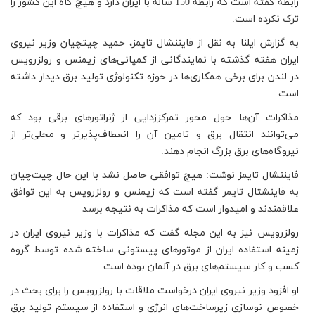
رابطه گفته است که رابطه 150 ساله با ایران دارد و هیچ گاه این کشور را
ترک نکرده است.
به گزارش ایلنا به نقل از فایننشال تایمز، حمید چیتچیان وزیر نیروی
ایران هفته گذشته با نمایندگانی از کمپانی‌های زیمنس و رولزرویس
در لندن برای برخی همکاری‌ها در حوزه تکنولوژی تولید برق دیدار داشته
است.
مذاکرات آن‌ها حول محور تمرکززدایی از ژنراتور‌های برقی بود که
می‌توانند انتقال برق و تامین آن را انعطاف‌پذیر‌تر و محلی‌تر از
نیروگاه‌های برق بزرگ انجام دهند.
فایننشال تایمز نوشت: هیچ توافقی حاصل نشد با این حال چیت‌چیان
به فاینشتال تایمر گفته است که زیمنس و رولزرویس به این توافق
علاقمند‌ند و امیدوار است که مذاکرات به نتیجه برسد
رولزرویس نیز به این مجله گفت که مذاکرات با وزیر نیروی ایران در
زمینه استفاده ایران از موتورهای پیستونی ساخته شده توسط گروه
کسب و کار سیستم‌های برق در آلمان بوده است.
او افزود وزیر نیروی ایران درخواست ملاقات با رولزرویس را برای بحث در
خصوص نوسازی زیرساخت‌های انرژی و استفاده از سیستم تولید برق