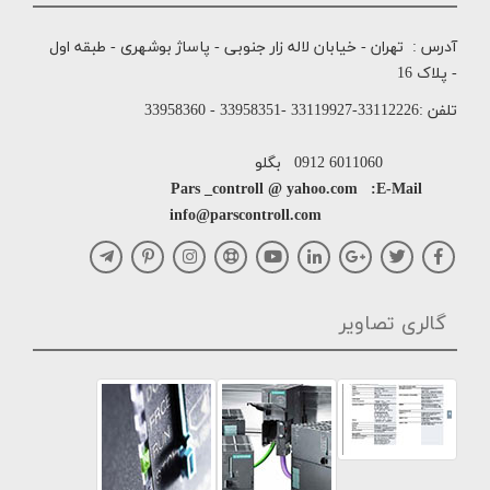
آدرس : تهران - خیابان لاله زار جنوبی - پاساژ بوشهری - طبقه اول
- پلاک 16
تلفن :33112226-33119927 -33958351 - 33958360
6011060 0912 بگلو
Pars _controll @ yahoo.com :E-Mail
info@parscontroll.com
گالری تصاویر