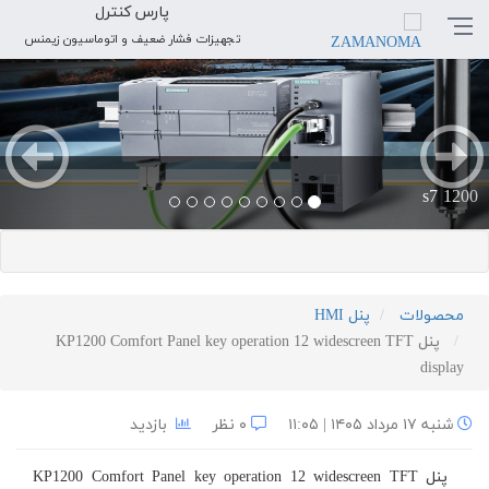
پارس کنترل
تجهیزات فشار ضعیف و اتوماسیون زیمنس
بعدی
قبلی
s7 1200
محصولات
پنل HMI
پنل KP1200 Comfort Panel key operation 12 widescreen TFT
display
شنبه ۱۷ مرداد ۱۴۰۵ | ۱۱:۰۵
۰ نظر
بازدید
پنل KP1200 Comfort Panel key operation 12 widescreen TFT