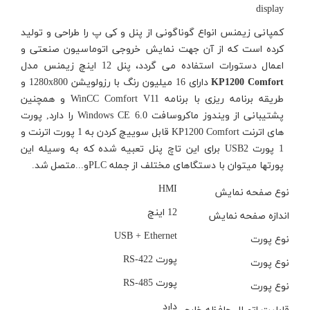
display
کمپانی زیمنس انواع گوناگونی از پنل و کی پ را طراحی و تولید
کرده است که از آن جهت نمایش خروجی اتوماسیون صنعتی و
اعمال دستورات استفاده می گردد، پنل 12 اینچ زیمنس مدل
KP1200 Comfort
دارای 16 میلیون رنگ با رزولویشن 1280x800 و
طریقه برنامه ریزی با برنامه WinCC Comfort V11 و همچنین
پشتیبانی از ویندوز ماکروسافت Windows CE 6.0 را دارد, پورت
های اترنت KP1200 Comfort قابل سوییچ کردن به 1 پورت اترنت و
1 پورت USB2 برای این تاچ پنل تعبیه شده که به وسیله این
پورتها میتوان با دستگاهای مختلف از جمله PLCو...متصل شد.
HMI
نوع صفحه نمایش
12 اینچ
اندازه صفحه نمایش
USB + Ethernet
نوع پورت
پورت RS-422
نوع پورت
پورت RS-485
نوع پورت
دارد