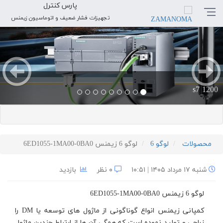
پارس کنترل
تجهیزات فشار ضعیف و اتوماسیون زیمنس
بعدی
قبلی
s7 1200
محصولات
لوگو 6
لوگو 6 زیمنس 6ED1055-1MA00-0BA0
شنبه ۱۷ مرداد ۱۴۰۵ | ۱۰:۵۱
۰ نظر
بازدید
لوگو 6 زیمنس 6ED1055-1MA00-0BA0
کمپانی زیمنس انواع گوناگونی از ماژول های توسعه یا DM را
زراحی و تولید نموده است که همگی آن ها از ارتباط چندین ماژول