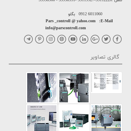
تلفن :33112226-33119927 -33958351 - 33958360
6011060 0912 بگلو
Pars _controll @ yahoo.com :E-Mail
info@parscontroll.com
گالری تصاویر