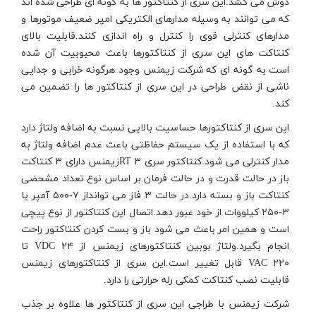
دوش می کشد.این سری از کنتاکتور ها به گونه ای طراحی شده اند
که می توانند به وسیله مدارهای الکتریکی امپر ضعیف موتورها و
مدارهای کنترلی قوی را کنترل و راه اندازی کنند.قابلیت بالای
کنتاکت های این سری از کنتاکتورها باعث محبوبیت آن شده
است به گونه ای که شرکت زیمنس وجود هرگونه خرابی و جدایی
ناشی از نقض طراحی در این سری از کنتاکتور ها را تضمین می
کند
.
این سری از کنتاکتورها حساسیت بالایی نسبت به اضافه ولتاژ دارد
که با استفاده از یک سیستم حفاظتی باعث عدم اضافه ولتاژ به
مدار کنترلی می شود.کنتاکتور سری ۳
RT
زیمنس دارای ۳ کنتاکت
باز در حالت قدرت و در حالت فرمان بر اساس نوع تعداد مشحضی
کنتاکت باز و بسته دارد.در حالت ۳ فاز می توانداز ۷-۵۰۰ آمپر یا
۳-۲۵۰ کیلووات از خود عبور دهد.اتصال این کنتاکتور از نوع پیچی
است و همین امر باعث می شود باز و بست کردن کنتاکتور راحت
انجام بگیرد.ولتاژ بوبین کنتاکتورهای زیمنس از ۲۴
VDC
تا
۲۲۰
VAC
قابل تغییر است.این سری از کنتاکتورهای زیمنس
قابلیت نصب کنتاکت کمکی رله حرارتی را دارد
.
شرکت زیمنس با طراجی این سری از کنتاکتور ها علاوه بر جذب